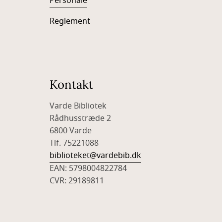
Personale
Reglement
Kontakt
Varde Bibliotek
Rådhusstræde 2
6800 Varde
Tlf. 75221088
biblioteket@vardebib.dk
EAN: 5798004822784
CVR: 29189811