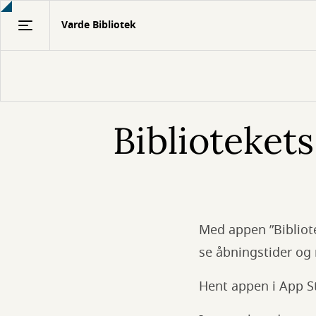
Gå
Varde Bibliotek
til
hovedindhold
Biblioteket
Med appen ”Bibliote
se åbningstider o
Hent appen i App St