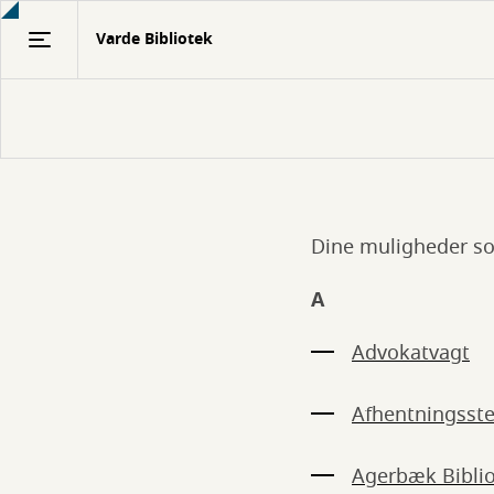
Gå
Varde Bibliotek
til
hovedindhold
Dine muligheder sor
Bibliotekets
A-
A
Å
Advokatvagt
Afhentningsst
Agerbæk Bibli