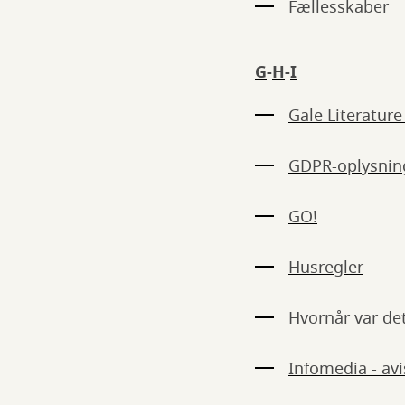
Fællesskaber
G
-
H
-
I
Gale Literatur
GDPR-oplysnin
GO!
Husregler
Hvornår var det
Infomedia - avi