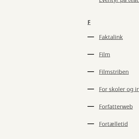
Eventyr på te
F
Faktalink
Film
Filmstriben
For skoler og i
Forfatterweb
Fortælletid