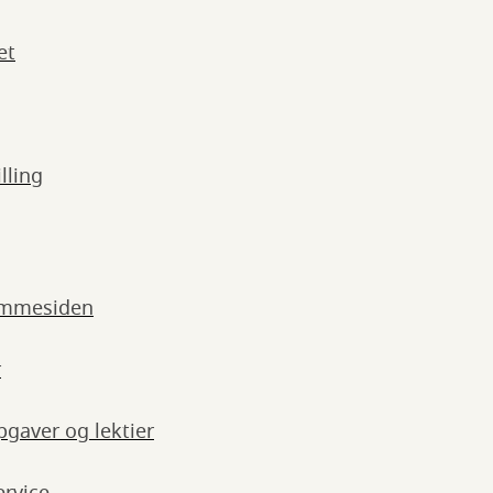
et
lling
emmesiden
r
pgaver og lektier