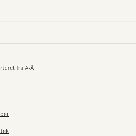
teret fra A-Å
eder
otek