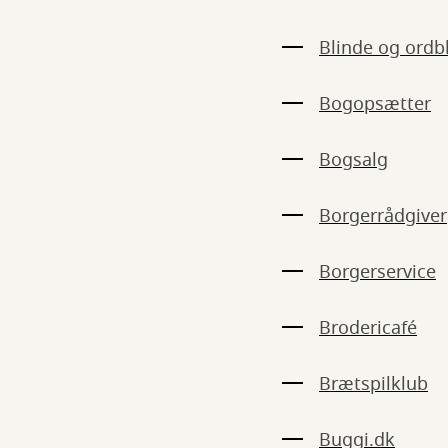
Blinde og ordb
Bogopsætter
Bogsalg
Borgerrådgiver
Borgerservice
Brodericafé
Brætspilklub
Buggi.dk