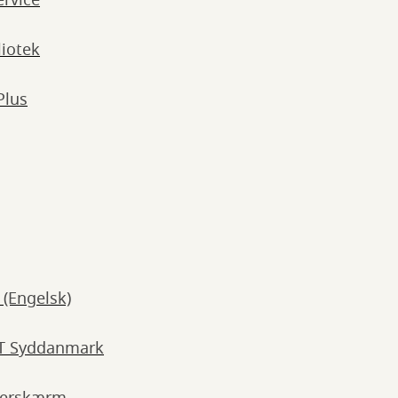
ervice
liotek
Plus
 (Engelsk)
T Syddanmark