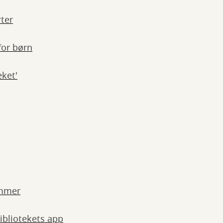
rter
for børn
eket'
ommer
Bibliotekets app