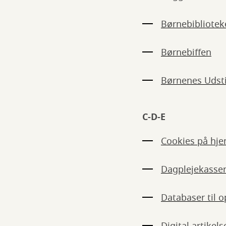
Børnebibliotek
Børnebiffen
Børnenes Udsti
C-D-E
Cookies på hj
Dagplejekasse
Databaser til o