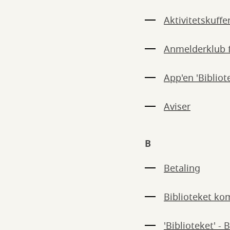
Aktivitetskuffe
Anmelderklub 
App'en 'Bibliot
Aviser
B
Betaling
Biblioteket k
'Biblioteket' - 