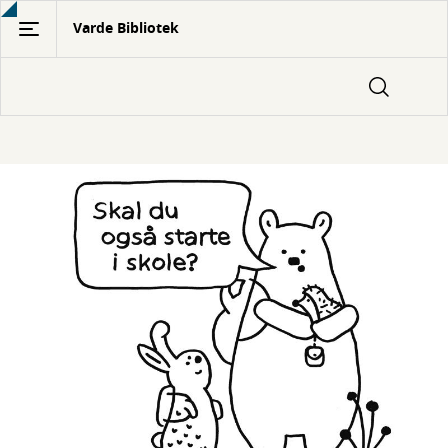
Gå
Varde Bibliotek
til
hovedindhold
Børn
og
unge