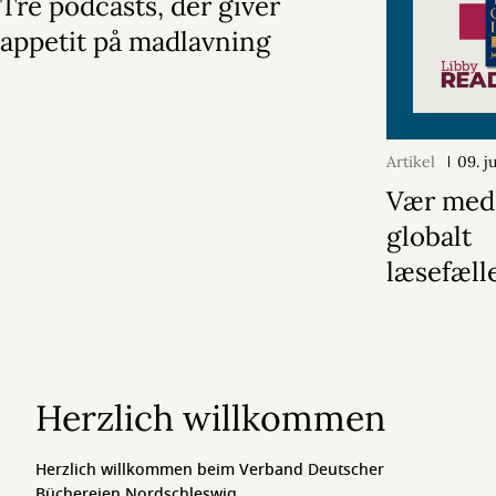
Tre podcasts, der giver
appetit på madlavning
Artikel
09. j
Vær med 
globalt
læsefæll
Herzlich willkommen
Herzlich willkommen beim Verband Deutscher
Büchereien Nordschleswig.