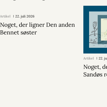
Artikel
22. juli 2026
Noget, der ligner Den anden
Bennet søster
Artikel
22. j
Noget, d
Sandøs r