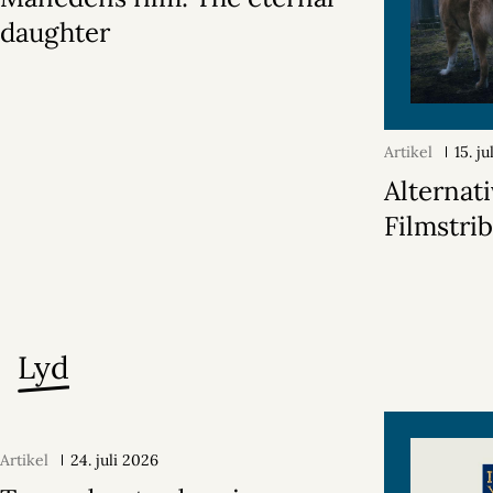
daughter
Artikel
15. j
Alternati
Filmstri
Lyd
Artikel
24. juli 2026