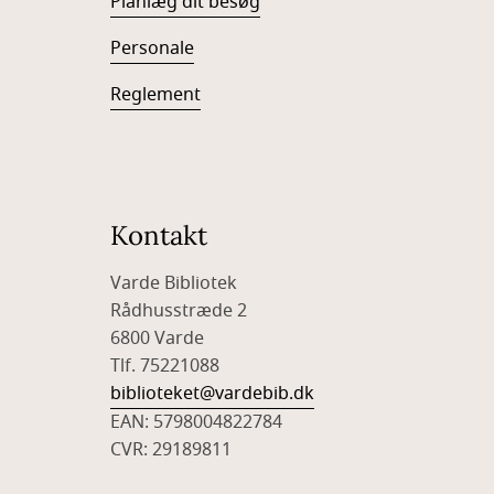
Planlæg dit besøg
Personale
Reglement
Kontakt
Varde Bibliotek
Rådhusstræde 2
6800 Varde
Tlf. 75221088
biblioteket@vardebib.dk
EAN: 5798004822784
CVR: 29189811