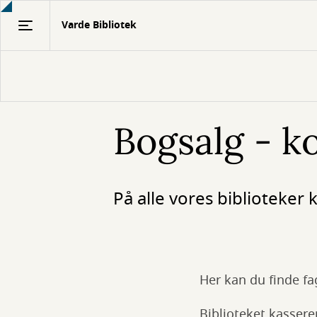
Gå
Varde Bibliotek
til
hovedindhold
Bogsalg - k
På alle vores biblioteker
Her kan du finde fa
Biblioteket kassere