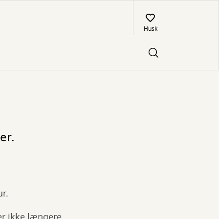
Husk
er.
ur.
ler ikke længere