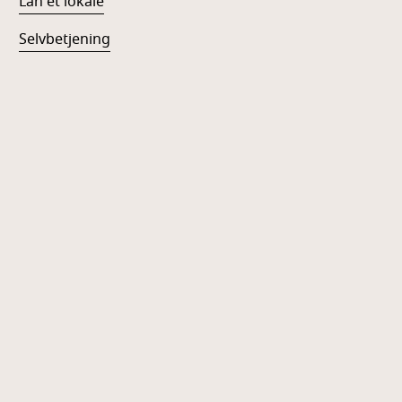
Lån et lokale
Selvbetjening