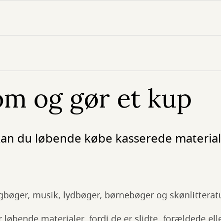
om og gør et kup
 kan du løbende købe kasserede material
gbøger, musik, lydbøger, børnebøger og skønlitterat
r løbende materialer, fordi de er slidte, forældede el