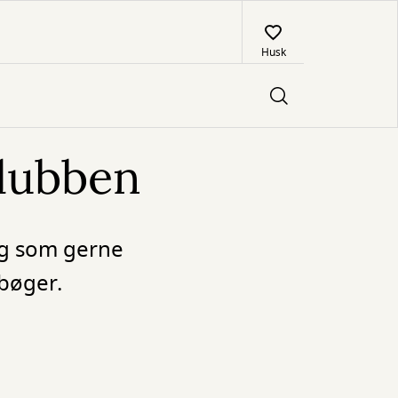
Husk
klubben
 og som gerne
 bøger.