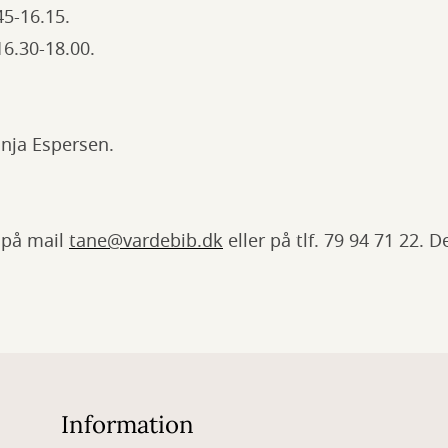
45-16.15.
6.30-18.00.
anja Espersen.
a på mail
tane@vardebib.dk
eller på tlf. 79 94 71 22. 
Information