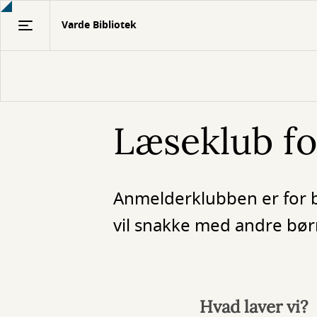
Gå
Varde Bibliotek
til
hovedindhold
Læseklub f
Anmelderklubben er for bø
vil snakke med andre børn
Hvad laver vi?