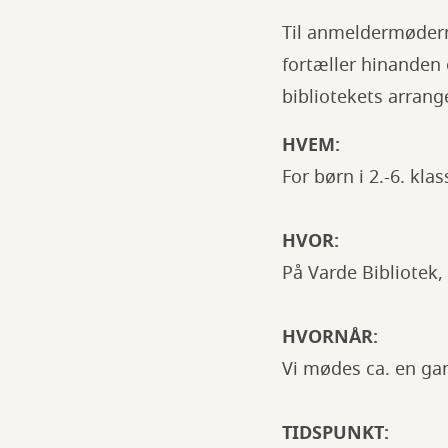
Til anmeldermødern
fortæller hinanden 
bibliotekets arran
HVEM:
For børn i 2.-6. kl
HVOR:
På Varde Bibliotek,
HVORNÅR:
Vi mødes ca. en ga
TIDSPUNKT: