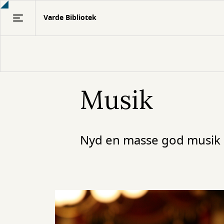
Gå
Varde Bibliotek
til
hovedindhold
Musik
Nyd en masse god musik g