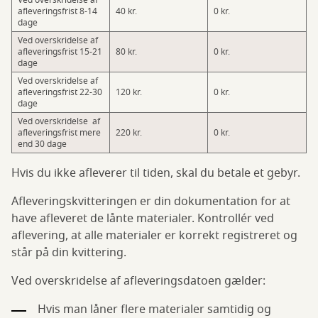
Ved overskridelse af
afleveringsfrist 8-14
40 kr.
0 kr.
dage
Ved overskridelse af
afleveringsfrist 15-21
80 kr.
0 kr.
dage
Ved overskridelse af
afleveringsfrist 22-30
120 kr.
0 kr.
dage
Ved overskridelse af
afleveringsfrist mere
220 kr.
0 kr.
end 30 dage
Hvis du ikke afleverer til tiden, skal du betale et gebyr.
Afleveringskvitteringen er din dokumentation for at
have afleveret de lånte materialer. Kontrollér ved
aflevering, at alle materialer er korrekt registreret og
står på din kvittering.
Ved overskridelse af afleveringsdatoen gælder:
Hvis man låner flere materialer samtidig og