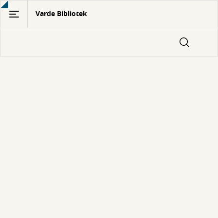
Gå
Varde Bibliotek
til
hovedindhold