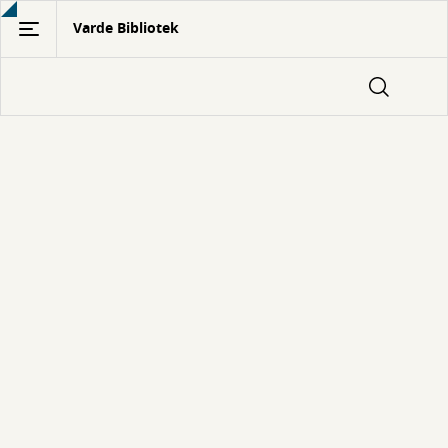
Gå
Varde Bibliotek
til
hovedindhold