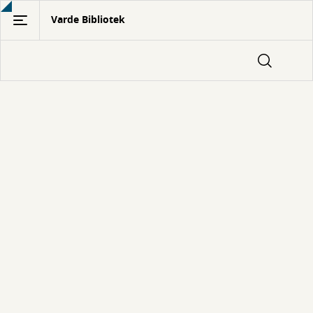
Gå
Varde Bibliotek
til
hovedindhold