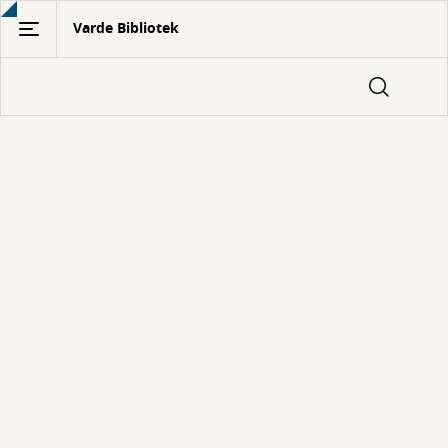
Gå
Varde Bibliotek
til
hovedindhold