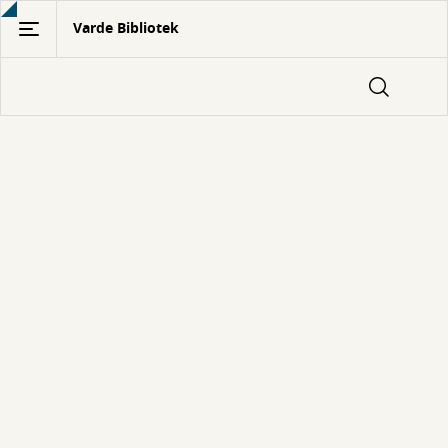
Gå
Varde Bibliotek
til
hovedindhold