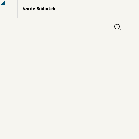
Gå
Varde Bibliotek
til
hovedindhold