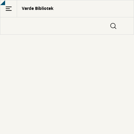
Gå
Varde Bibliotek
til
hovedindhold