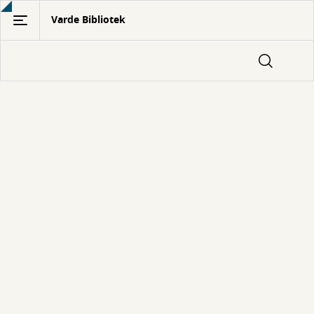
Gå
Varde Bibliotek
til
hovedindhold