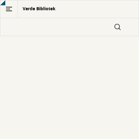
Gå
Varde Bibliotek
til
hovedindhold