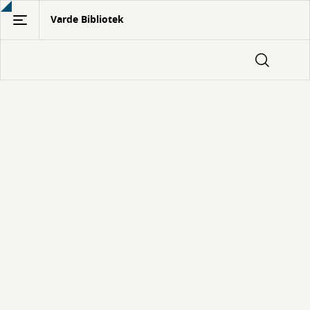
Gå
Varde Bibliotek
til
hovedindhold