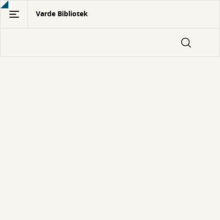
Gå
Varde Bibliotek
til
hovedindhold