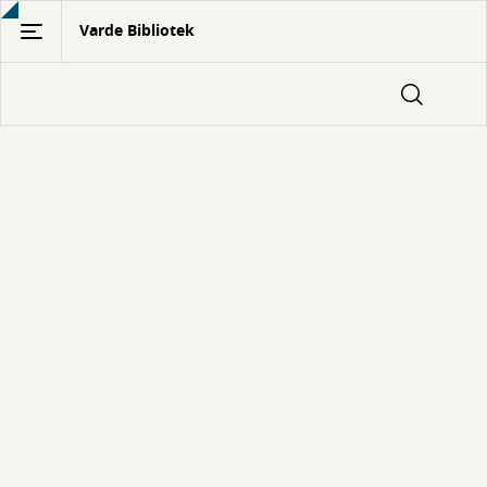
Gå
Varde Bibliotek
til
hovedindhold