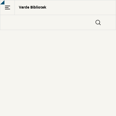
Gå
Varde Bibliotek
til
hovedindhold