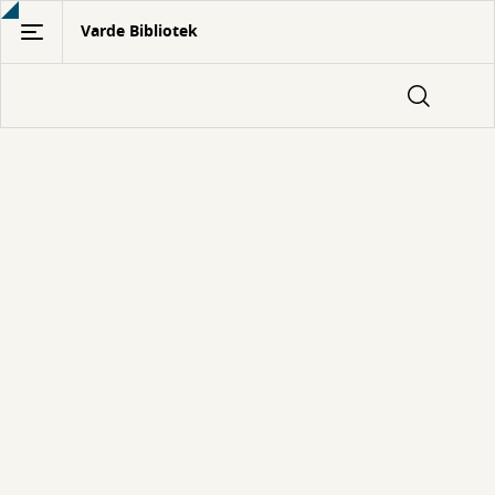
Gå
Varde Bibliotek
til
hovedindhold