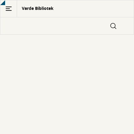
Gå
Varde Bibliotek
til
hovedindhold