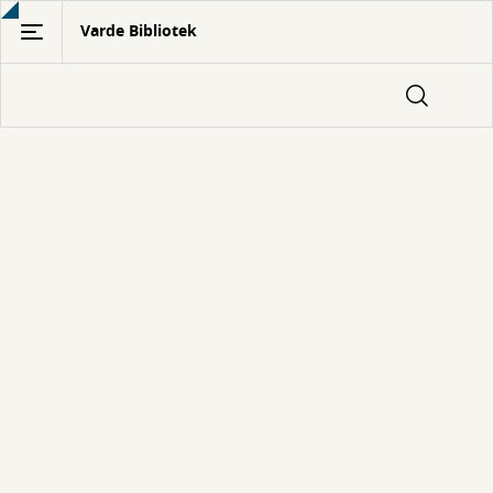
Gå
Varde Bibliotek
til
hovedindhold