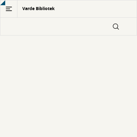
Gå
Varde Bibliotek
til
hovedindhold