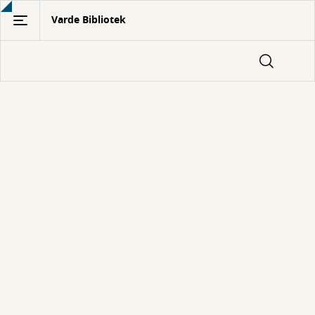
Gå
Varde Bibliotek
til
hovedindhold