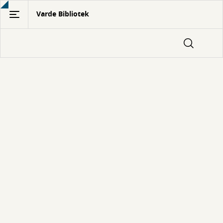
Gå
Varde Bibliotek
til
hovedindhold