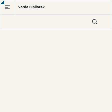
Gå
Varde Bibliotek
til
hovedindhold