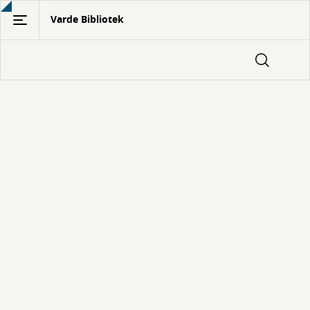
Gå
Varde Bibliotek
til
hovedindhold