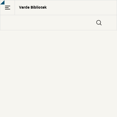
Gå
Varde Bibliotek
til
hovedindhold