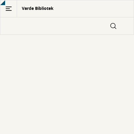
Gå
Varde Bibliotek
til
hovedindhold