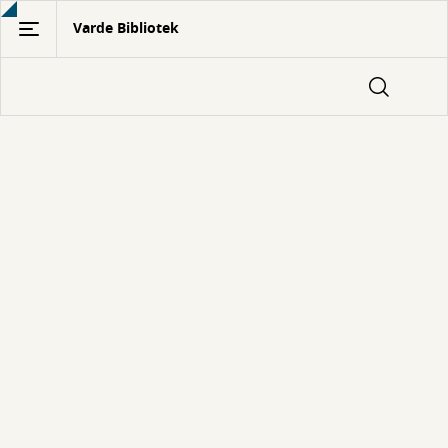
Gå
Varde Bibliotek
til
hovedindhold