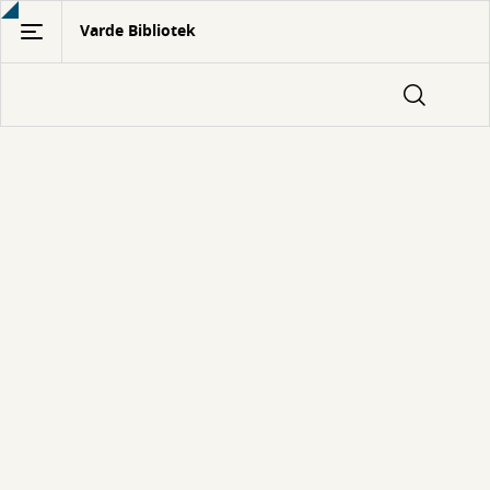
Gå
Varde Bibliotek
til
hovedindhold