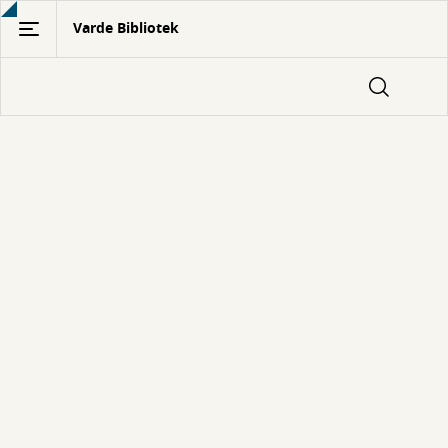
Gå
Varde Bibliotek
til
hovedindhold