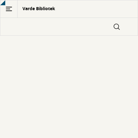
Gå
Varde Bibliotek
til
hovedindhold