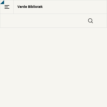
Gå
Varde Bibliotek
til
hovedindhold