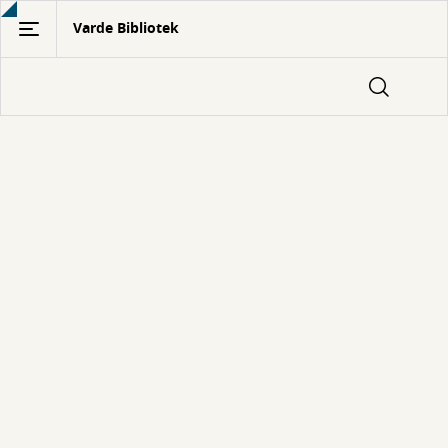
Gå
Varde Bibliotek
til
hovedindhold