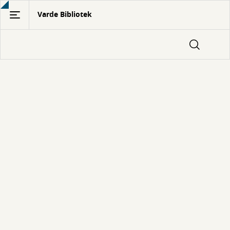
Gå
Varde Bibliotek
til
hovedindhold