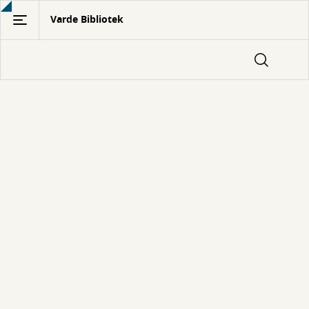
Gå
Varde Bibliotek
til
hovedindhold