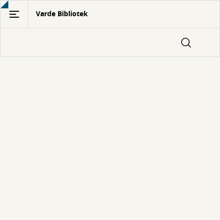
Gå
Varde Bibliotek
til
hovedindhold