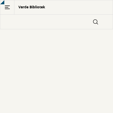
Gå
Varde Bibliotek
til
hovedindhold