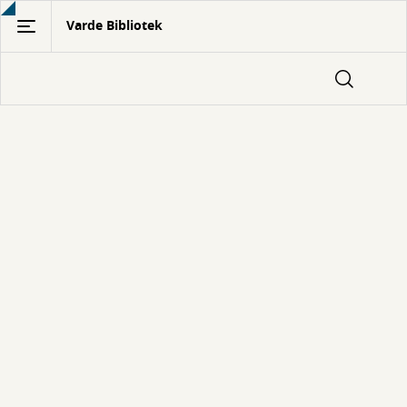
Gå
Varde Bibliotek
til
hovedindhold