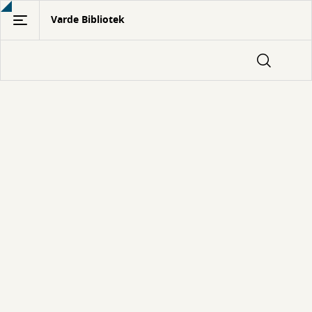
Gå
Varde Bibliotek
til
hovedindhold