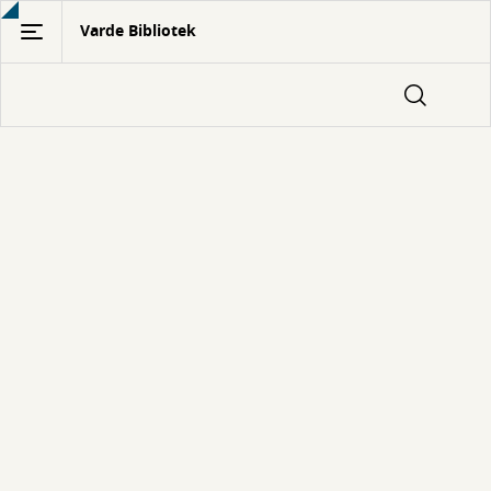
Gå
Varde Bibliotek
til
hovedindhold