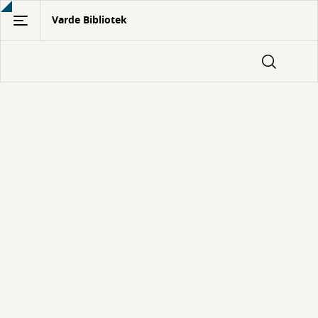
Gå
Varde Bibliotek
til
hovedindhold