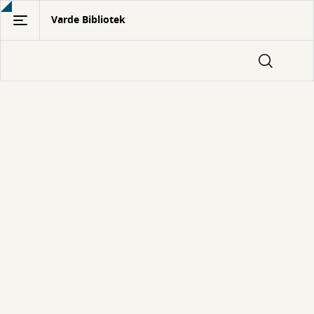
Gå
Varde Bibliotek
til
hovedindhold