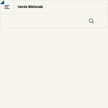
Gå
Varde Bibliotek
til
hovedindhold