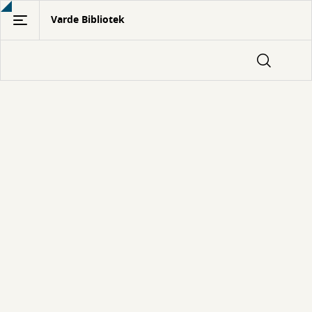
Gå
Varde Bibliotek
til
hovedindhold