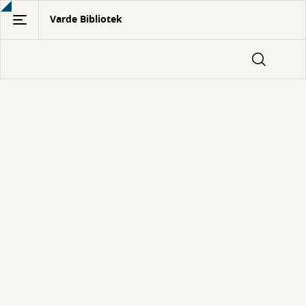
Gå
Varde Bibliotek
til
hovedindhold